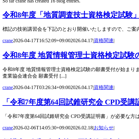
So far crane has created 16 blog entries.
令和8年度「地質調査技士資格検定試験
標記の技術講習会を下記のとおり開催いたしますので、ご案内申し上げま
crane
2026-04-17T16:52:09+09:00
2026.04.17
|
資格関連
|
令和8年度 地質情報管理士資格検定試験
令和8年度 地質情報管理士資格検定試験の願書受付が始まりま
査業協会連合会 願書受付 [...]
crane
2026-04-17T03:26:34+09:00
2026.04.17
|
資格関連
|
「令和7年度第64回試錐研究会 CPD受
「令和7年度第64回試錐研究会 CPD受講証明書」が必要な
crane
2026-02-06T14:05:30+09:00
2026.02.18
|
お知らせ
|