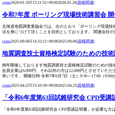
crane
2026-01-26T15:11:52+09:00
2026.01.26
|
資格関連
|
令和7年度 ボーリング現場技術講習会 
北海道地質調査業協会では、次のとおり「ボーリング現場技
法を身につけて頂くことを目的としております。 関連会社の皆様にも
crane
2025-09-06T14:32:21+09:00
2025.09.06
|
資格関連
|
地質調査技士資格検定試験のための技術
例年開催しております地質調査技士資格検定試験のための技
会員企業は6,000円、それ以外の方は12,000円とさせ
幸いです。 開催日時 令和7年6月7日（土）9:30～17:00（9:00から
crane
2025-04-25T15:10:39+09:00
2025.04.25
|
資格関連
|
「令和6年度第63回試錐研究会 CPD受
「令和6年度第63回試錐研究会 CPD受講証明書」が必要な