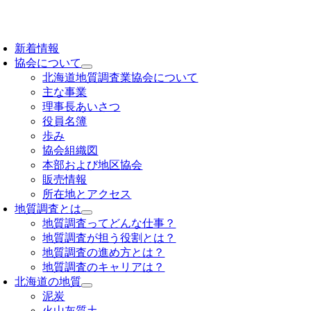
Skip
to
oggle
content
avigation
新着情報
協会について
北海道地質調査業協会について
主な事業
理事長あいさつ
役員名簿
歩み
協会組織図
本部および地区協会
販売情報
所在地とアクセス
地質調査とは
地質調査ってどんな仕事？
地質調査が担う役割とは？
地質調査の進め方とは？
地質調査のキャリアは？
北海道の地質
泥炭
火山灰質土