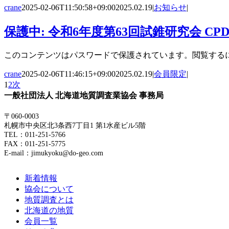
crane
2025-02-06T11:50:58+09:00
2025.02.19
|
お知らせ
|
保護中: 令和6年度第63回試錐研究会 C
このコンテンツはパスワードで保護されています。閲覧するに
crane
2025-02-06T11:46:15+09:00
2025.02.19
|
会員限定
|
1
2
次
一般社団法人 北海道地質調査業協会 事務局
〒060-0003
札幌市中央区北3条西7丁目1 第1水産ビル5階
TEL：011-251-5766
FAX：011-251-5775
E-mail：jimukyoku@do-geo.com
新着情報
協会について
地質調査とは
北海道の地質
会員一覧