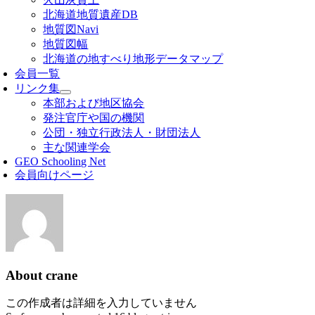
北海道地質遺産DB
地質図Navi
地質図幅
北海道の地すべり地形データマップ
会員一覧
リンク集
本部および地区協会
発注官庁や国の機関
公団・独立行政法人・財団法人
主な関連学会
GEO Schooling Net
会員向けページ
About
crane
この作成者は詳細を入力していません