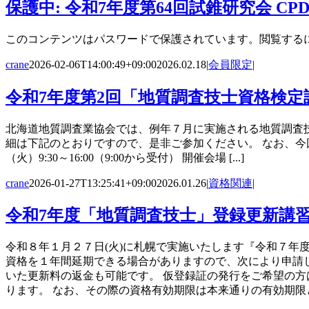
保護中: 令和7年度第64回試錐研究会 C
このコンテンツはパスワードで保護されています。閲覧するに
crane
2026-02-06T14:00:49+09:00
2026.02.18
|
会員限定
|
令和7年度第2回「地質調査技士資格検
北海道地質調査業協会では、例年７月に実施される地質調査
細は下記のとおりですので、是非ご参加ください。 なお、今
（火）9:30～16:00（9:00から受付） 開催会場 [...]
crane
2026-01-27T13:25:41+09:00
2026.01.26
|
資格関連
|
令和7年度「地質調査技士」登録更新講
令和８年１月２７日(火)に札幌で実施いたします『令和７
資格を１年間延期できる場合がありますので、次により申請
いた更新料の返金も可能です。 仮登録証の発行をご希望の方
ります。 なお、その際の資格有効期限は本来通りの有効期限とし