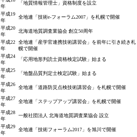
「地質情報管理士」資格制度を設立
年
平成19
全地連「技術e-フォーラム2007」を札幌で開催
年
平成20
北海道地質調査業協会 創立50周年
年
平成22
全地連「産学官連携技術講習会」を前年に引き続き札
年
幌で開催
平成24
「応用地形判読士資格検定試験」始まる
年
平成25
「地盤品質判定士検定試験」始まる
年
平成26
全地連「道路防災点検技術講習会」を札幌で開催
年
平成27
全地連「ステップアップ講習会」を札幌で開催
年
平成28
一般社団法人 北海道地質調査業協会 設立
年
平成29
全地連「技術フォーラム2017」を旭川で開催
年