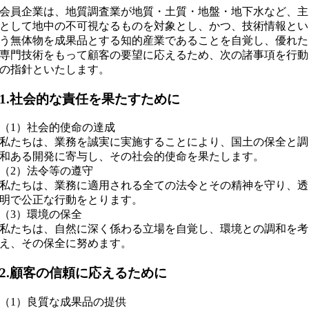
会員企業は、地質調査業が地質・土質・地盤・地下水など、主
として地中の不可視なるものを対象とし、かつ、技術情報とい
う無体物を成果品とする知的産業であることを自覚し、優れた
専門技術をもって顧客の要望に応えるため、次の諸事項を行動
の指針といたします。
1.社会的な責任を果たすために
（1）社会的使命の達成
私たちは、業務を誠実に実施することにより、国土の保全と調
和ある開発に寄与し、その社会的使命を果たします。
（2）法令等の遵守
私たちは、業務に適用される全ての法令とその精神を守り、透
明で公正な行動をとります。
（3）環境の保全
私たちは、自然に深く係わる立場を自覚し、環境との調和を考
え、その保全に努めます。
2.顧客の信頼に応えるために
（1）良質な成果品の提供