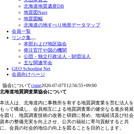
北海道地質遺産DB
地質図Navi
地質図幅
北海道の地すべり地形データマップ
会員一覧
リンク集
本部および地区協会
発注官庁や国の機関
公団・独立行政法人・財団法人
主な関連学会
GEO Schooling Net
会員向けページ
協会について
crane
2026-07-07T12:56:55+09:00
北海道地質調査業協会について
本法人は、北海道内に事務所を有する地質調査業を営む法人を
もって構成し、会員相互による地質調査業の健全なる進歩発展
を図り、地質調査技術の改善と研鑚に努め、地域経済及び社会
資本の整備充実を向上させ、公共の福祉に寄与貢献すると共
に、会員の社会的地位の向上を図ることを目的とします。