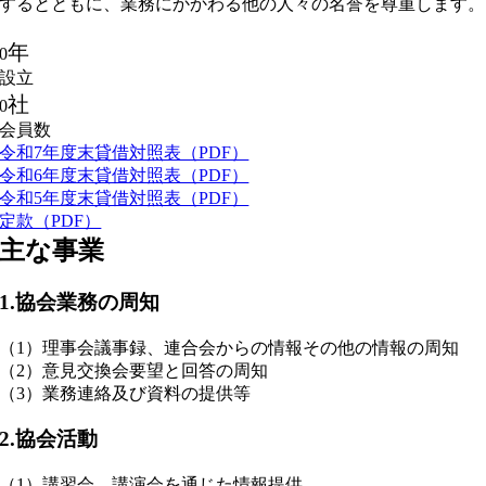
するとともに、業務にかかわる他の人々の名誉を尊重します。
年
0
設立
社
0
会員数
令和7年度末貸借対照表（PDF）
令和6年度末貸借対照表（PDF）
令和5年度末貸借対照表（PDF）
定款（PDF）
主な事業
1.協会業務の周知
（1）理事会議事録、連合会からの情報その他の情報の周知
（2）意見交換会要望と回答の周知
（3）業務連絡及び資料の提供等
2.協会活動
（1）講習会、講演会を通じた情報提供