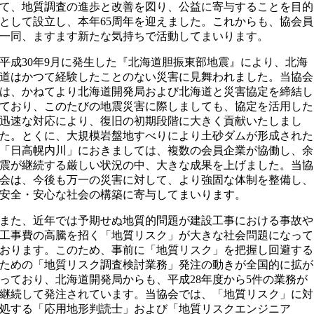
て、地質調査の進歩と改善を図り、公益に寄与することを目的
として設立し、本年65周年を迎えました。これからも、協会員
一同、ますます新たな気持ちで活動してまいります。
平成30年9月に発生した『北海道胆振東部地震』により、北海
道はかつて経験したことのない災害に見舞われました。当協会
は、かねてより北海道開発局および北海道と災害協定を締結し
ており、このたびの地震災害に際しましても、協定を活用した
迅速な対応により、復旧の初期段階に大きく貢献いたしまし
た。とくに、大規模岩盤地すべりにより土砂ダムが形成された
「日高幌内川」におきましては、複数の会員企業が協働し、余
震が継続する厳しい状況の中、大きな成果を上げました。当協
会は、今後も万一の災害に対して、より強固な体制を整備し、
安全・安心な社会の構築に寄与してまいります。
また、近年では予期せぬ地質的問題が建設工事における事故や
工事費の高騰を招く「地質リスク」が大きな社会問題になって
おります。このため、事前に「地質リスク」を把握し回避する
ための「地質リスク調査検討業務」発注の動きが全国的に拡が
っており、北海道開発局からも、平成28年度から5件の業務が
継続して発注されています。当協会では、「地質リスク」に対
処する「応用地形判読士」および「地質リスクエンジニア