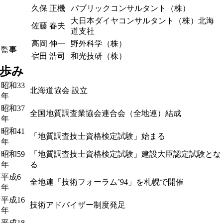
久保 正機
パブリックコンサルタント（株）
大日本ダイヤコンサルタント（株）北海
佐藤 春夫
道支社
高岡 伸一
野外科学（株）
監事
宿田 浩司
和光技研（株）
歩み
昭和33
北海道協会 設立
年
昭和37
全国地質調査業協会連合会（全地連）結成
年
昭和41
「地質調査技士資格検定試験」始まる
年
昭和59
「地質調査技士資格検定試験」建設大臣認定試験とな
年
る
平成6
全地連「技術フォーラム’94」を札幌で開催
年
平成16
技術アドバイザー制度発足
年
平成18