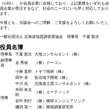
（GRE）」が会員企業に在籍しており、上記業務をいずれも
員企業が受注するなど、社会のニーズにいち早く対応しており
ます。
今後とも、当協会へのご理解、ご支援をよろしくお願いいたし
ます。
一般社団法人 北海道地質調査業協会 理事長 千葉 新次
役員名簿
理事長
千葉 新次
大地コンサルタント（株）
副理事
金 秀俊
（株）ドーコン
長
小林 直幹
トキワ地研（株）
田中 卓
拓北地下開発（株）
中川 岳
北海道土質コンサルタント（株）
舟田 幸太
（株）エーティック
郎
理事
岩中 利行
（株）構研エンジニアリング
磯貝 晃一
（株）開発調査研究所