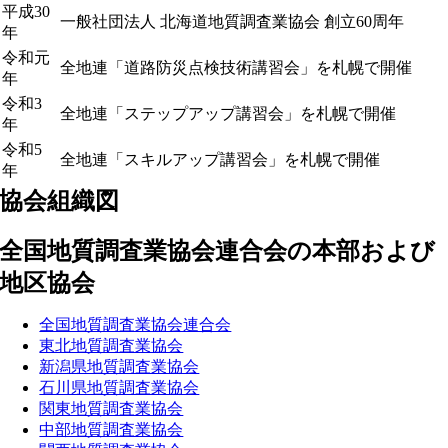
平成30
一般社団法人 北海道地質調査業協会 創立60周年
年
令和元
全地連「道路防災点検技術講習会」を札幌で開催
年
令和3
全地連「ステップアップ講習会」を札幌で開催
年
令和5
全地連「スキルアップ講習会」を札幌で開催
年
協会組織図
全国地質調査業協会連合会の本部および
地区協会
全国地質調査業協会連合会
東北地質調査業協会
新潟県地質調査業協会
石川県地質調査業協会
関東地質調査業協会
中部地質調査業協会