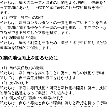
私たちは、顧客のニーズと調査の目的をよく理解し、信義をも
って業務にあたり、正確で的確に表現された技術情報を提供し
ます。
（2）中立・独立性の堅持
私たちは、建設コンサルタントの一翼を担っていることを自覚
し、業務に関する他からの一切の干渉を排除し、中立で公正な
判断ができる独立した立場を堅持します。
（3）秘匿事項の保護
私たちは、顧客の利益を守るため、業務の遂行中に知り得た秘
匿事項を積極的に保護します。
3.業の地位向上を図るために
（1）自己責任原則の徹底
私たちは、常に自己を高めることに努め、自らの技術や行動に
関しては、自己責任原則の徹底をはかります。
（2）技術の向上
私たちは、不断に専門技術の研究と新技術の開発に努め、技術
的確信と熱意をもって業務に取り組みます。
（3）個人並びに職業上の尊厳の保持
私たちは、自らの尊厳と自らの職業に誇りと矜持を持って行動