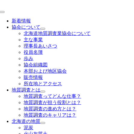
Skip
to
Toggle
content
Navigation
新着情報
協会について
北海道地質調査業協会について
主な事業
理事長あいさつ
役員名簿
歩み
協会組織図
本部および地区協会
販売情報
所在地とアクセス
地質調査とは
地質調査ってどんな仕事？
地質調査が担う役割とは？
地質調査の進め方とは？
地質調査のキャリアは？
北海道の地質
泥炭
火山灰質土