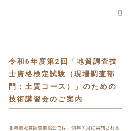
Skip
to
Tog
content
Navi
新着
協会
令和6年度第2回「地質調査技
地質
士資格検定試験（現場調査部
門：土質コース）」のための
北海
技術講習会のご案内
会員
リン
北海道地質調査業協会では、例年７月に実施される