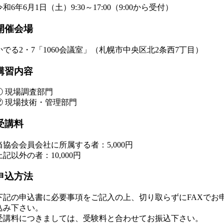
令和6年6月1日（土）9:30～17:00（9:00から受付）
開催会場
かでる2・7「1060会議室」（札幌市中央区北2条西7丁目）
講習内容
① 現場調査部門
② 現場技術・管理部門
受講料
当協会会員会社に所属する者：5,000円
上記以外の者：10,000円
申込方法
下記の申込書に必要事項をご記入の上、切り取らずにFAXでお
込み下さい。
受講料につきましては、受験料と合わせてお振込下さい。