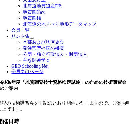
北海道地質遺産DB
地質図Navi
地質図幅
北海道の地すべり地形データマップ
会員一覧
リンク集
本部および地区協会
発注官庁や国の機関
公団・独立行政法人・財団法人
主な関連学会
GEO Schooling Net
会員向けページ
令和6年度「地質調査技士資格検定試験」のための技術講習会
のご案内
標記の技術講習会を下記のとおり開催いたしますので、ご案内
し上げます。
開催日時