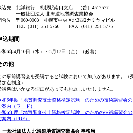
振込先 北洋銀行 札幌駅南口支店 （普）4517577
一般社団法人 北海道地質調査業協会
問合先 〒060-0003 札幌市中央区北3西2カミヤマビル
TEL（011）251-5766 FAX（011）251-5775
申込期間
令和6年4月10日（水）～5月17日（金）（必着）
その他
この事前講習会を受講すると試験において加点があります。（
講加点制度）
受講料はいかなる理由があってもお返しいたしません。
令和6年度「地質調査技士資格検定試験」のための技術講習会の
ご案内（ワード）
令和6年度「地質調査技士資格検定試験」のための技術講習会の
ご案内（PDF）
一般社団法人 北海道地質調査業協会 事務局