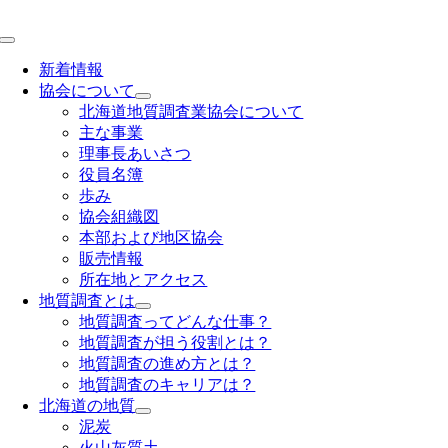
Skip
to
Toggle
content
Navigation
新着情報
協会について
北海道地質調査業協会について
主な事業
理事長あいさつ
役員名簿
歩み
協会組織図
本部および地区協会
販売情報
所在地とアクセス
地質調査とは
地質調査ってどんな仕事？
地質調査が担う役割とは？
地質調査の進め方とは？
地質調査のキャリアは？
北海道の地質
泥炭
火山灰質土